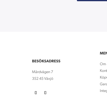
ME
BESÖKSADRESS
Om 
Kont
Mårdvägen 7
Köpv
352 45 Växjö
Gara
Inte