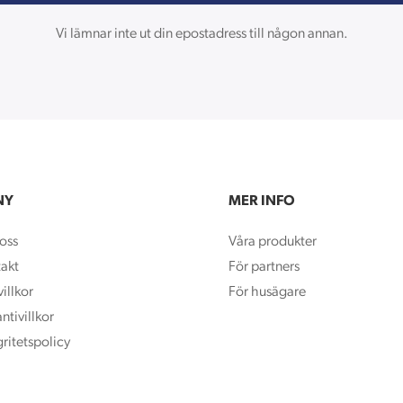
Vi lämnar inte ut din epostadress till någon annan.
NY
MER INFO
oss
Våra produkter
akt
För partners
illkor
För husägare
ntivillkor
gritetspolicy