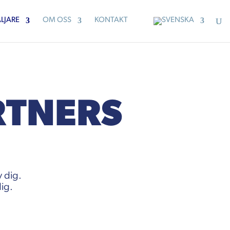
LJARE
OM OSS
KONTAKT
RTNERS
v dig.
dig.