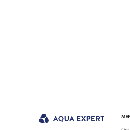
ME
Om 