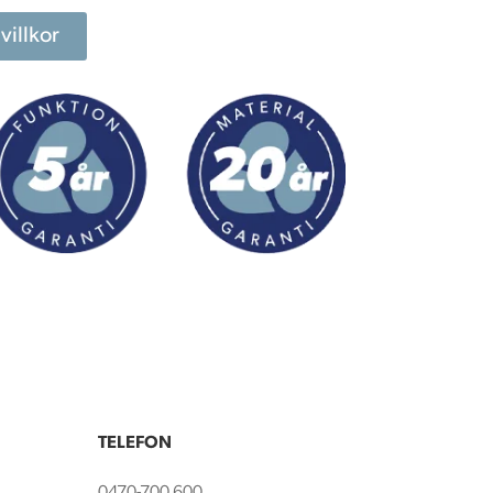
villkor
TELEFON
0470-700 600