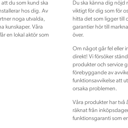
 att du som kund ska
Du ska känna dig nöjd m
nstallerar hos dig. Av
viktigt för dig som för 
rtner noga utvalda,
hitta det som ligger till 
gna kunskaper. Våra
garantier hör till markn
 får en lokal aktör som
över.
Om något går fel eller 
direkt! Vi försöker stän
produkter och service g
förebyggande av avvikels
funktionsavvikelse att u
orsaka problemen.
Våra produkter har två 
räknat från inköpsdagen
funktionsgaranti som en