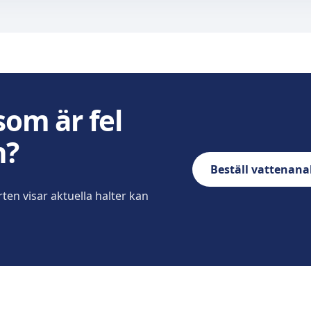
som är fel
n?
Beställ vattenana
ten visar aktuella halter kan