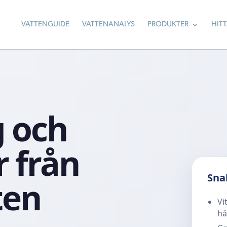
VATTENGUIDE
VATTENANALYS
PRODUKTER
HIT
 och
r från
Sna
ten
Vi
hå