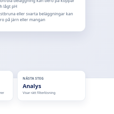
ön/blå beläggning kan bero på koppar
h lågt pH
stbruna eller svarta beläggningar kan
ro på järn eller mangan
NÄSTA STEG
Analys
rer
Visar rätt filterlösning