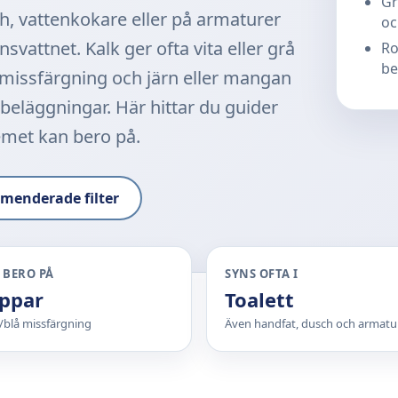
Gr
ch, vattenkokare eller på armaturer
oc
svattnet. Kalk ger ofta vita eller grå
Ro
be
 missfärgning och järn eller mangan
 beläggningar. Här hittar du guider
emet kan bero på.
menderade filter
 BERO PÅ
SYNS OFTA I
ppar
Toalett
/blå missfärgning
Även handfat, dusch och armatu