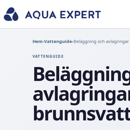
Hem
›
Vattenguide
›
Beläggning och avlagringar
VATTENGUIDE
Beläggning
avlagringa
brunnsvat