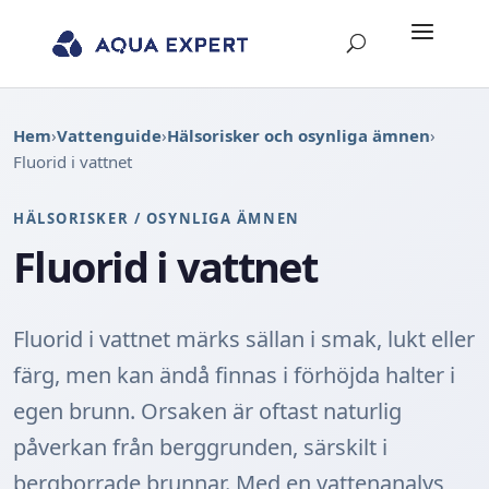
Hem
›
Vattenguide
›
Hälsorisker och osynliga ämnen
›
Fluorid i vattnet
HÄLSORISKER / OSYNLIGA ÄMNEN
Fluorid i vattnet
Fluorid i vattnet märks sällan i smak, lukt eller
färg, men kan ändå finnas i förhöjda halter i
egen brunn. Orsaken är oftast naturlig
påverkan från berggrunden, särskilt i
bergborrade brunnar. Med en vattenanalys