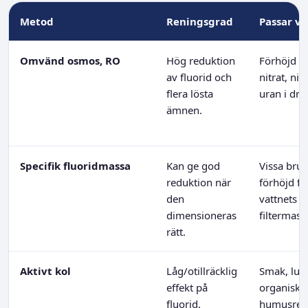
Metod
Reningsgrad
Passar vi
Omvänd osmos, RO
Hög reduktion
Förhöjd flu
av fluorid och
nitrat, nitr
flera lösta
uran i dri
ämnen.
Specifik fluoridmassa
Kan ge god
Vissa bru
reduktion när
förhöjd fl
den
vattnets k
dimensioneras
filtermass
rätt.
Aktivt kol
Låg/otillräcklig
Smak, lukt
effekt på
organiska
fluorid.
humusrela