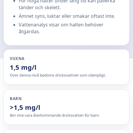
För höga halter under lång tid kan påverka
tänder och skelett.
Ämnet syns, luktar eller smakar oftast inte.
Vattenanalys visar om halten behöver
åtgärdas.
VUXNA
1,5 mg/l
Över denna nivå bedöms dricksvattnet som olämpligt.
BARN
>1,5 mg/l
Bör inte vara återkommande dricksvatten för barn.