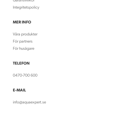
Garantivillkor
Integritetspolicy
MER INFO
Våra produkter
För partners
För husägare
TELEFON
0470-700 600
E-MAIL
info@aquaexpert.se