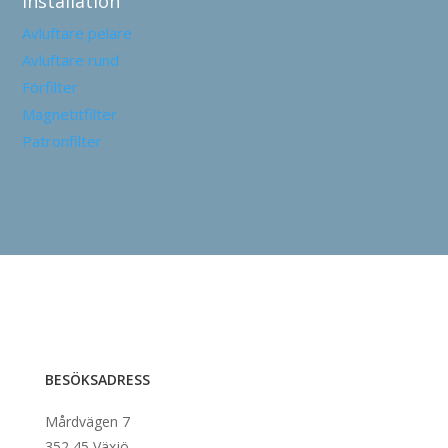
Installation
Avluftare pelare
Avluftare rund
Förfilter
Magnetitfilter
Patronfilter
BESÖKSADRESS
Mårdvägen 7
352 45 Växjö