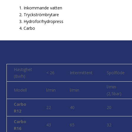
1. Inkommande vatten
2. Tryckströmbrytare
3. Hydrofor/hydropress
4. Carbo
Hastighet
< 26
Intermittent
Spolflöde
(Bv/h)
l/min
Modell
l/min
l/min
(2,5bar)
Carbo
22
40
20
R12
Carbo
43
65
32
R16