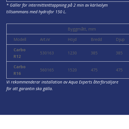
* Gäller för intermittenttappning på 2 min av kärlvolym
tillsammans med hydrofor 150 L.
Byggmått, mm
Modell
Art.nr
Höjd
Bredd
Djup
Carbo
530163
1230
385
385
R12
Carbo
560165
1520
475
475
R16
Vi rekommenderar installation av Aqua Experts återförsäljare
för att garantin ska gälla.