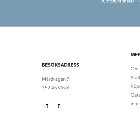
Pumpstyrenheter 
ME
BESÖKSADRESS
Om 
Kont
Mårdvägen 7
Köpv
352 45 Växjö
Gara
Inte