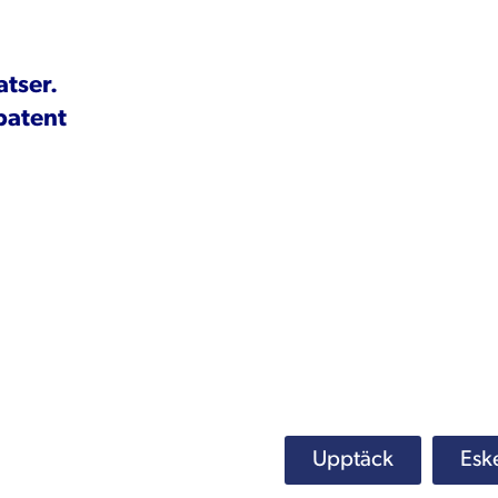
atser.
patent
Upptäck
Esk