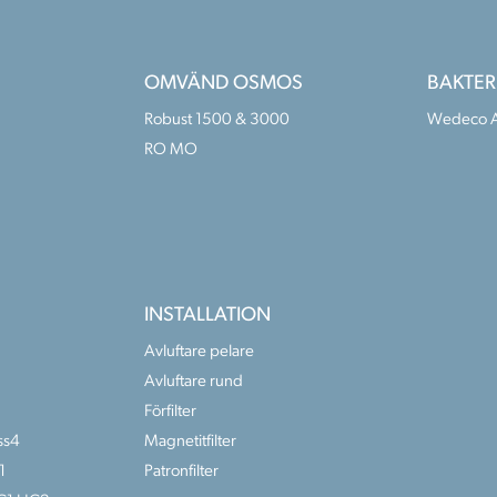
OMVÄND OSMOS
BAKTER
Robust 1500 & 3000
Wedeco 
RO MO
INSTALLATION
Avluftare pelare
Avluftare rund
Förfilter
ss4
Magnetitfilter
1
Patronfilter