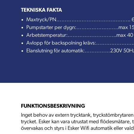
TEKNISKA FAKTA
Maxtryck/PN…………………………………….. 6 
Pumpstarter per dygn:…………………….max 15 
Arbetstemperatur:………………………..max 40 
Avlopp för backspolning krävs:…………………..
Elanslutning för automatik:……………230V 50H
FUNKTIONSBESKRIVNING
Inget behov av extern trycktank, tryckstömbrytaren p
trycket. Esker kan vara utrustat med flödesmätare, t
övervakas och styrs i Esker Wifi automatik eller val