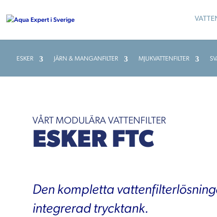
VATTE
ESKER
JÄRN & MANGANFILTER
MJUKVATTENFILTER
SV
VÅRT MODULÄRA VATTENFILTER
ESKER FTC
Den kompletta vattenfilterlösnin
integrerad trycktank.