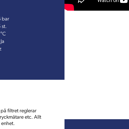
bar
st.
°C
Ja
z
å filtret reglerar
ryckmätare etc. Allt
d enhet.