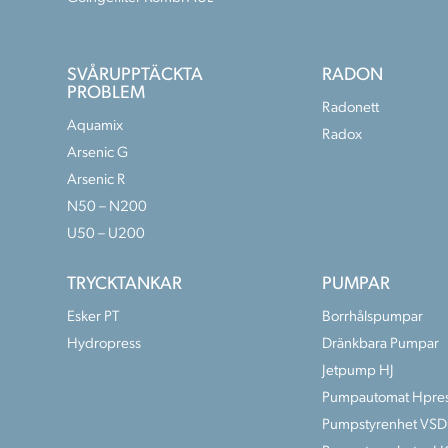
SVÅRUPPTÄCKTA
RADON
PROBLEM
Radonett
Aquamix
Radox
Arsenic G
Arsenic R
N50 – N200
U50 – U200
TRYCKTANKAR
PUMPAR
Esker PT
Borrhålspumpar
Hydropress
Dränkbara Pumpar
Jetpump HJ
Pumpautomat Hpre
Pumpstyrenhet VSD