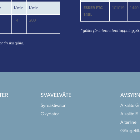
n
l/min
l/min
ESKER FTC
101019
1440
148L
14
200
* gäller för intermittenttappning på
ntin ska gälla.
TER
SVAVELVÄTE
AVSYRN
Syreaktivator
Alkalite G
Oxydator
Alkalite R
Alterline
Göingefilt