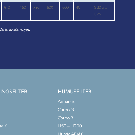
610
450
780
600
600
40
G20 alt.
G25
 2 min av kärlvolym.
INGSFILTER
HUMUSFILTER
Aquamix
Carbo G
Carbo R
er K
H50 – H200
Humic AFM G