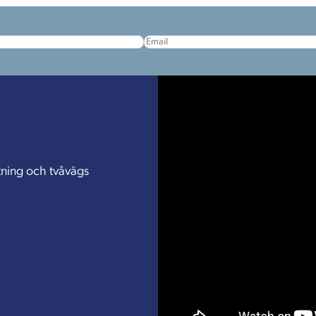
(Obligatoriskt)
E-post
tning och tvåvägs