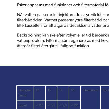
Esker anpassas med funktioner och filtermaterial fö
När vatten passerar luftinjektorn dras syrerik luft so
filterbäddden. Vattnet passerar yttre filterbädd o
filterkassetten för att åtgärda det aktuella vattenpr
Backspolning kan ske efter volym eller tid beroen
vattenproblem. Filtermassan regenereras med koksa
återgår filtret återgår till fullgod funktion.
Hastighet
18
15
12
10
Intermittent
Spol
(m/h)
(ppm)
< 2,5
< 3,5
< 5,0
< 7,0