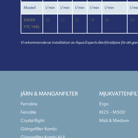
Modell
l/min
l/min
l/min
l/min
l/min
l/mi
ESKER
32
27
21
18
52
20
FTC 148L
Vi rekommenderar installation av Aqua Experts återförsäljare för att gara
JÄRN & MANGANFILTER
MJUKVATTENFIL
Ferroline
Ergo
Ferrolite
M25 – M500
Crystal Right
Midi & Medium
Göingefilter Kombi
Göingefilter Kombi AUL