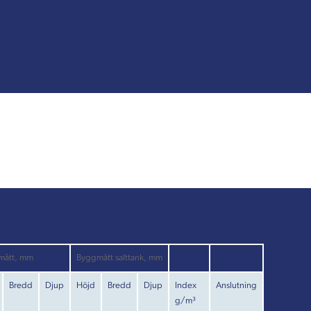
mått, mm
Byggmått salttank, mm
Bredd
Djup
Höjd
Bredd
Djup
Index
Anslutning
g/m³