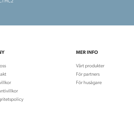
HC1 HC2
NY
MER INFO
oss
Vårt produkter
akt
För partners
illkor
För husägare
ntivillkor
gritetspolicy