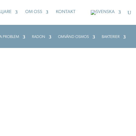
LJARE
OM OSS
KONTAKT
A PROBLEM
RADON
OMVÄND OSMOS
BAKTERIER