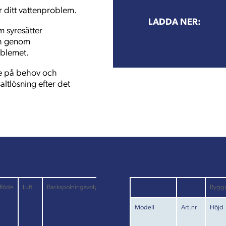
r ditt vattenproblem.
LADDA NER:
m syresätter
ch genom
oblemet.
de på behov och
ltlösning efter det
flöde
Luft
Backspolningsvolym
Bygg
Modell
Art.nr
Höjd