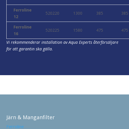
Ferroline
520220
1300
385
385
12
Ferroline
520225
1580
475
475
16
Vi rekommenderar installation av Aqua Experts återförsäljare
för att garantin ska gälla.
Järn & Manganfilter
Ferroline