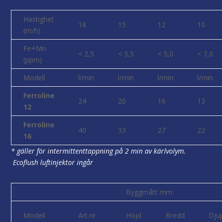
Hastighet
18
15
12
10
(m/h)
Fe+Mn
< 2,5
< 3,5
< 5,0
< 7,0
(ppm)
Modell
l/min
l/min
l/min
l/min
Ferroline
24
20
16
13
12
Ferroline
40
33
27
22
16
* gäller för intermittenttappning på 2 min av kärlvolym.
Ecoflush luftinjektor ingår
Byggmått mm
Modell
Art.nr
Höjd
Bredd
Dju